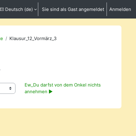
Deutsch ‎(de)‎
Sie sind als Gast angemeldet
Anmelden
ngabe umschalten
te
Klausur_12_Vormärz_3
.
Ew_Du darfst von dem Onkel nichts 
annehmen ▶︎