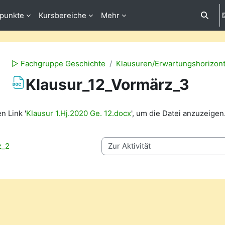
fpunkte
Kursbereiche
Mehr
Suchei
▻ Fachgruppe Geschichte
Klausuren/Erwartungshorizon
Klausur_12_Vormärz_3
ngungen
n Link '
Klausur 1.Hj.2020 Ge. 12.docx
', um die Datei anzuzeigen
z_2
Zur Aktivität