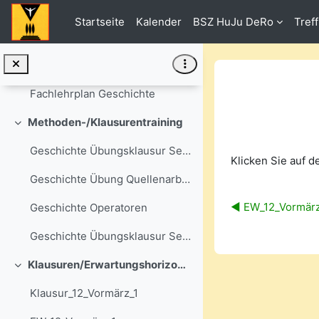
Zum Hauptinhalt
Allgemeines
Einklappen
Startseite
Kalender
BSZ HuJu DeRo
Tref
Ankündigungen
Fachlehrplan
Einklappen
Fachlehrplan Geschichte
Methoden-/Klausurentraining
Einklappen
Abschlussbedi
Geschichte Übungsklausur Sek II
Klicken Sie auf de
Geschichte Übung Quellenarbeit
◀︎ EW_12_Vormär
Geschichte Operatoren
Geschichte Übungsklausur Sek II mit Lösungen 1
Klausuren/Erwartungshorizonte
Einklappen
Klausur_12_Vormärz_1