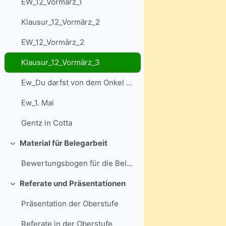
EW_12_Vormärz_1
Klausur_12_Vormärz_2
EW_12_Vormärz_2
Klausur_12_Vormärz_3
Ew_Du darfst von dem Onkel nichts annehmen
Ew_1. Mai
Gentz in Cotta
Material für Belegarbeit
Einklappen
Bewertungsbogen für die Belegarbeit
Referate und Präsentationen
Einklappen
Präsentation der Oberstufe
Referate in der Oberstufe