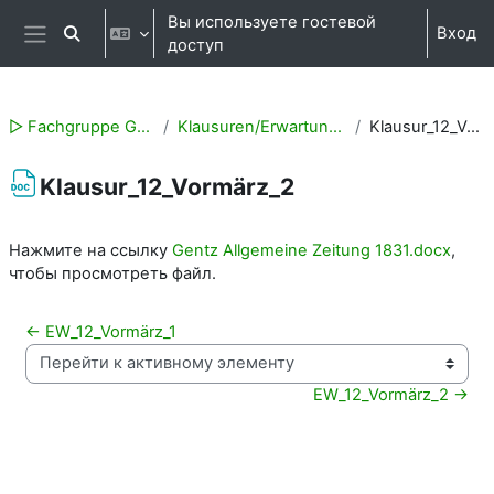
Перейти к основному содержанию
Вы используете гостевой
Вход
Изменить данные поисковой строки
доступ
Боковая панель
▻ Fachgruppe Geschichte
Klausuren/Erwartungshorizonte
Klausur_12_Vormärz_2
Klausur_12_Vormärz_2
Требуемые условия завершения
Нажмите на ссылку
Gentz Allgemeine Zeitung 1831.docx
,
чтобы просмотреть файл.
← EW_12_Vormärz_1
Перейти к активному элементу
EW_12_Vormärz_2 →