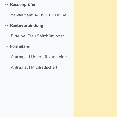
Kassenprüfer
Replier
gewählt am: 14.05.2019 Hr. BernsteinHr. Kard
Kontoverbindung
Replier
Bitte bei Frau Spitzhüttl oder Frau Rietz erfragen...
Formulare
Replier
Antrag auf Unterstützung eines schulischen Vorhabens
Antrag auf Mitgliedschaft