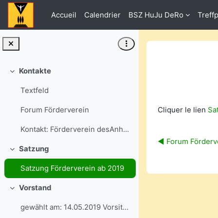
Passer au contenu principal
Accueil
Calendrier
BSZ HuJu DeRo
Treff
Kontakte
Replier
Textfeld
Conditions d’a
Cliquer le lien
Sa
Forum Förderverein
Kontakt: Förderverein desAnhaltischen Berufsschul...
◀︎ Forum Förderv
Satzung
Replier
Satzung Förderverein ab 2019
Vorstand
Replier
gewählt am: 14.05.2019 Vorsitzende Fr....