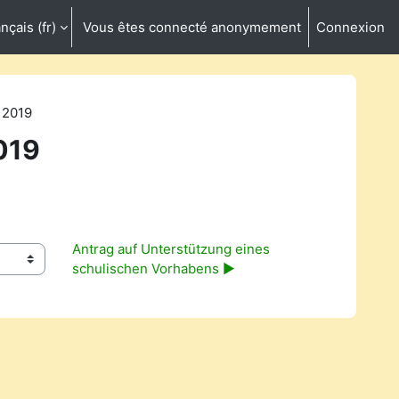
nçais ‎(fr)‎
Vous êtes connecté anonymement
Connexion
ctiver la saisie de recherche
 2019
019
Antrag auf Unterstützung eines 
schulischen Vorhabens ▶︎