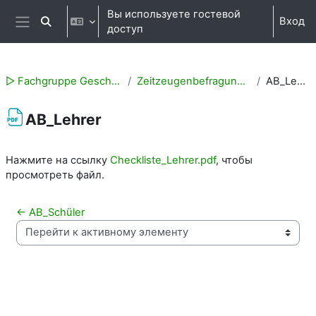
Перейти к основному содержанию
Вы используете гостевой
Вход
Изменить данные поисковой строки
доступ
Боковая панель
▻ Fachgruppe Geschichte
Zeitzeugenbefragung (Q1)
AB_Lehrer
AB_Lehrer
Требуемые условия завершения
Нажмите на ссылку
Checkliste_Lehrer.pdf
, чтобы
просмотреть файл.
← AB_Schüler
Перейти к активному элементу