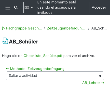
Salta al contenido principal
En este momento está
usando el acceso para
Acceder
Selector de búsqueda de entrada
Panel lateral
invitados
▻ Fachgruppe Geschichte
Zeitzeugenbefragung (Q1)
AB_Schüler
AB_Schüler
Requisitos de finalización
Haga clic en
Checkliste_Schüler.pdf
para ver el archivo.
← Methode: Zeitzeugenbefragung
Saltar a actividad
AB_Lehrer →