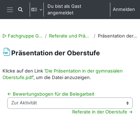
Zum Hauptinhalt
Du bist als Gast
Anmelden
Sucheingabe umschalten
angemeldet
Website-Übersicht
▻ Fachgruppe Geschichte
Referate und Präsentationen
Präsentation der Oberstufe
Präsentation der Oberstufe
Abschlussbedingungen
Klicke auf den Link '
Die Präsentation in der gymnasialen
Oberstufe.pdf
', um die Datei anzuzeigen.
← Bewertungsbogen für die Belegarbeit
Zur Aktivität
Referate in der Oberstufe →