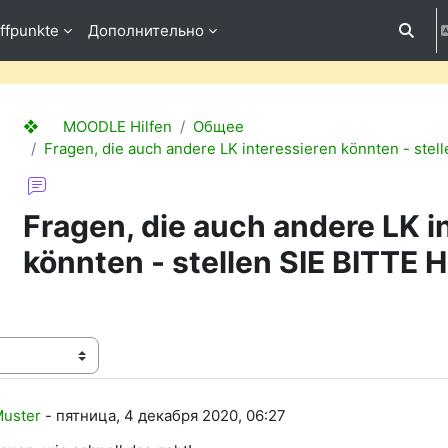
ffpunkte
Дополнительно
Измени
❖ MOODLE Hilfen
Общее
Fragen, die auch andere LK interessieren könnten - stell
Fragen, die auch andere LK i
könnten - stellen SIE BITTE HI
ения
во ответов: 1
uster
-
пятница, 4 декабря 2020, 06:27