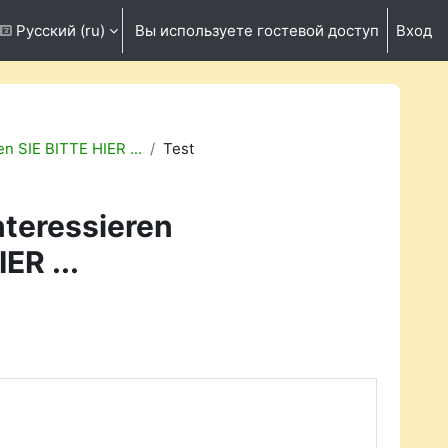
Русский ‎(ru)‎
Вы используете гостевой доступ
Вход
ть данные поисковой строки
en SIE BITTE HIER ...
Test
nteressieren
ER ...