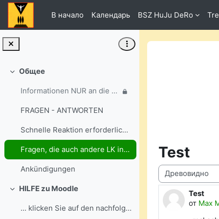
Перейти к основному содержанию
В начало
Календарь
BSZ HuJu DeRo
Tre
Общее
Свернуть
Informationen NUR an die ausgewählten Gruppen
FRAGEN - ANTWORTEN
Schnelle Reaktion erforderlich? Dann nutzen Sie bi...
Test
Fragen, die auch andere LK interessieren könnten - stellen SIE BITTE HIER ...
Ankündigungen
Режим отображ
HILFE zu Moodle
Test
Свернуть
Количест
от
Max M
... klicken Sie auf den nachfolgenden Link: