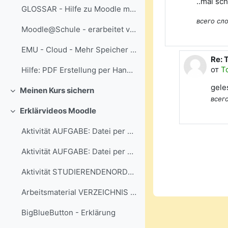
..mal sc
GLOSSAR - Hilfe zu Moodle mit Suchfunktion...
всего сло
Moodle@Schule - erarbeitet von Jörg Bernstein - Kursaktivitäten mit Beispielen
EMU - Cloud - Mehr Speicher gefällig?
Re: 
В от
от
T
Hilfe: PDF Erstellung per Handy + Dateiabgabe bei Aktivität "Aufgabe"
gele
Meinen Kurs sichern
Свернуть
всего
Erklärvideos Moodle
Свернуть
Aktivität AUFGABE: Datei per Handy abgeben
Aktivität AUFGABE: Datei per PC / Mac abgeben
Aktivität STUDIERENDENORDNER - Dateispeicher im Kurs
Arbeitsmaterial VERZEICHNIS nutzen
BigBlueButton - Erklärung