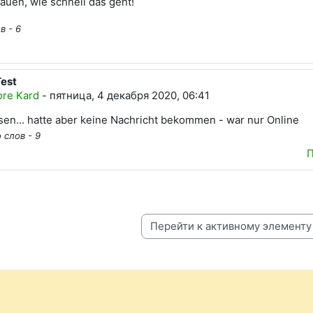
hauen, wie schnell das geht!
в - 6
Test
вет на Max Muster
ore Kard
-
пятница, 4 декабря 2020, 06:41
sen... hatte aber keine Nachricht bekommen - war nur Online
 слов - 9
П
Перейти к активному элементу