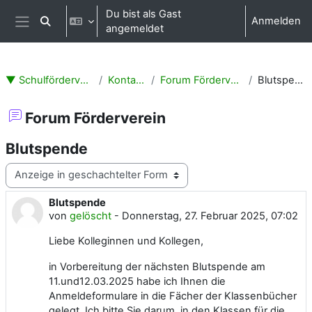
Zum Hauptinhalt
Du bist als Gast
Anmelden
Sucheingabe umschalten
angemeldet
Website-Übersicht
▼ Schulförderverein
Kontakte
Forum Förderverein
Blutspende
Forum Förderverein
Blutspende
Anzeigemodus
Blutspende
Anzahl Antworten: 0
von
gelöscht
-
Donnerstag, 27. Februar 2025, 07:02
Liebe Kolleginnen und Kollegen,
in Vorbereitung der nächsten Blutspende am
11.und12.03.2025 habe ich Ihnen die
Anmeldeformulare in die Fächer der Klassenbücher
gelegt. Ich bitte Sie darum, in den Klassen für die