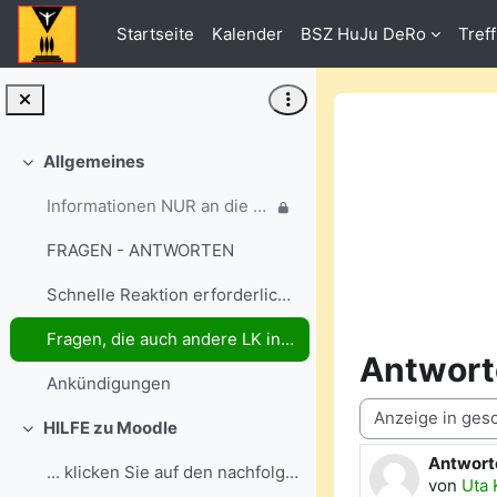
Zum Hauptinhalt
Startseite
Kalender
BSZ HuJu DeRo
Tref
Allgemeines
Einklappen
Informationen NUR an die ausgewählten Gruppen
FRAGEN - ANTWORTEN
Schnelle Reaktion erforderlich? Dann nutzen Sie bi...
Fragen, die auch andere LK interessieren könnten - stellen SIE BITTE HIER ...
Antwort
Ankündigungen
Anzeigemodus
HILFE zu Moodle
Einklappen
Antwort
Anzahl A
... klicken Sie auf den nachfolgenden Link:
von
Uta