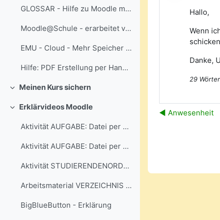
GLOSSAR - Hilfe zu Moodle mit Suchfunktion...
Hallo,
Moodle@Schule - erarbeitet von Jörg Bernstein - Kursaktivitäten mit Beispielen
Wenn ich
schicken
EMU - Cloud - Mehr Speicher gefällig?
Danke, 
Hilfe: PDF Erstellung per Handy + Dateiabgabe bei Aktivität "Aufgabe"
29 Wörter
Meinen Kurs sichern
Einklappen
Erklärvideos Moodle
Einklappen
◀︎ Anwesenheit
Aktivität AUFGABE: Datei per Handy abgeben
Aktivität AUFGABE: Datei per PC / Mac abgeben
Aktivität STUDIERENDENORDNER - Dateispeicher im Kurs
Arbeitsmaterial VERZEICHNIS nutzen
BigBlueButton - Erklärung