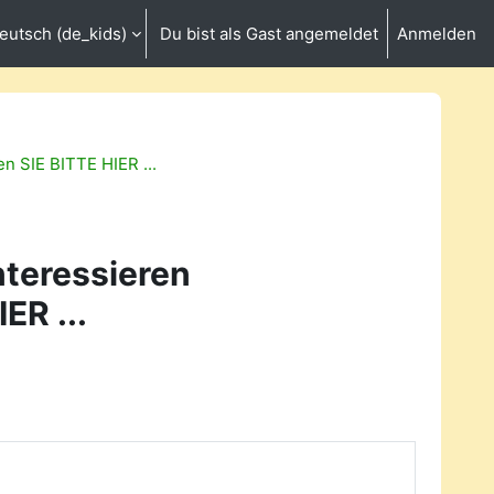
eutsch ‎(de_kids)‎
Du bist als Gast angemeldet
Anmelden
be umschalten
en SIE BITTE HIER ...
nteressieren
ER ...