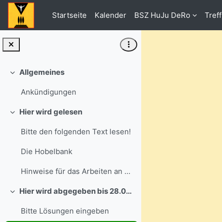
Zum Hauptinhalt
Startseite
Kalender
BSZ HuJu DeRo
Tref
Allgemeines
Einklappen
Ankündigungen
Hier wird gelesen
Einklappen
Bitte den folgenden Text lesen!
Die Hobelbank
Hinweise für das Arbeiten an der Hobelbank
Hier wird abgegeben bis 28.08.2020
Einklappen
Bitte Lösungen eingeben