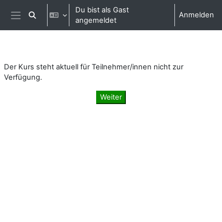
Zum Hauptinhalt
Du bist als Gast
Anmelden
Sucheingabe umschalten
angemeldet
Website-Übersicht
Der Kurs steht aktuell für Teilnehmer/innen nicht zur
Verfügung.
Weiter