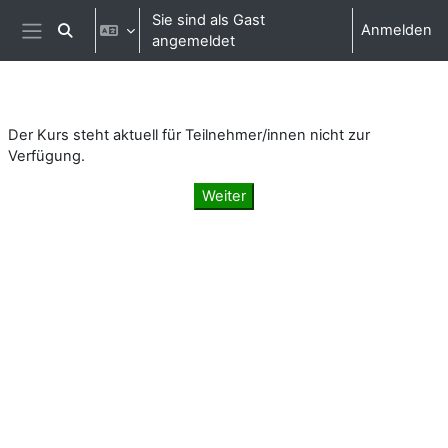
Zum Hauptinhalt
Sie sind als Gast
Anmelden
Sucheingabe umschalten
angemeldet
Website-Übersicht
Der Kurs steht aktuell für Teilnehmer/innen nicht zur
Verfügung.
Weiter