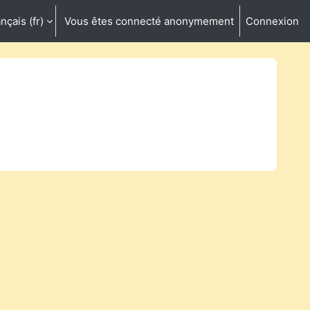
nçais ‎(fr)‎
Vous êtes connecté anonymement
Connexion
ctiver la saisie de recherche