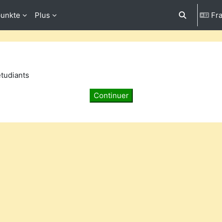
punkte
Plus
Fra
Activer/désa
étudiants
Continuer