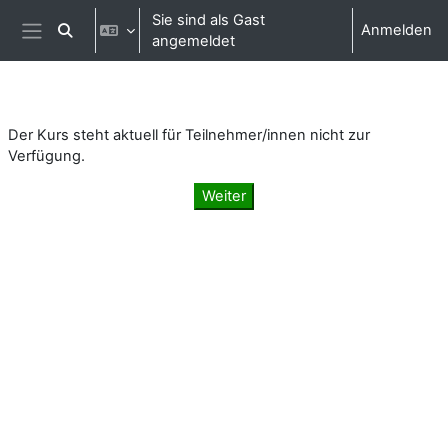
Zum Hauptinhalt
Sie sind als Gast
Anmelden
Sucheingabe umschalten
angemeldet
Website-Übersicht
Der Kurs steht aktuell für Teilnehmer/innen nicht zur
Verfügung.
Weiter