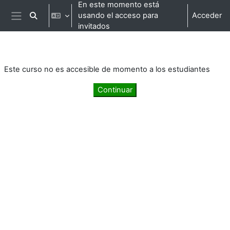
Salta al contenido principal
En este momento está
usando el acceso para
Acceder
Selector de búsqueda de entrada
Panel lateral
invitados
Este curso no es accesible de momento a los estudiantes
Continuar