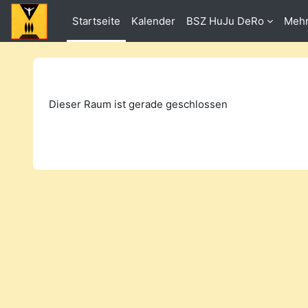
Zum Hauptinhalt
Startseite
Kalender
BSZ HuJu DeRo
Meh
Dieser Raum ist gerade geschlossen