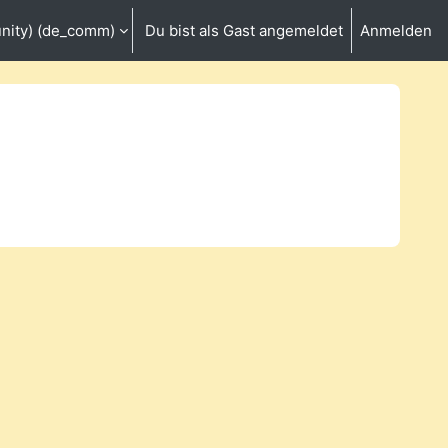
ity) ‎(de_comm)‎
Du bist als Gast angemeldet
Anmelden