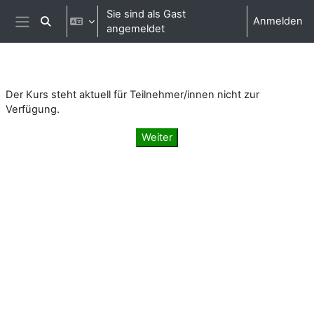
Zum Hauptinhalt
Sie sind als Gast
Anmelden
Sucheingabe umschalten
angemeldet
Website-Übersicht
Der Kurs steht aktuell für Teilnehmer/innen nicht zur
Verfügung.
Weiter