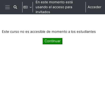
Salta al contenido principal
En este momento está
usando el acceso para
Acceder
Selector de búsqueda de entrada
Panel lateral
invitados
Este curso no es accesible de momento a los estudiantes
Continuar