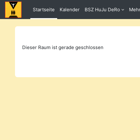
Zum Hauptinhalt
Startseite
Kalender
BSZ HuJu DeRo
Meh
Dieser Raum ist gerade geschlossen