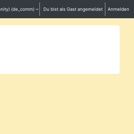
ity) ‎(de_comm)‎
Du bist als Gast angemeldet
Anmelden