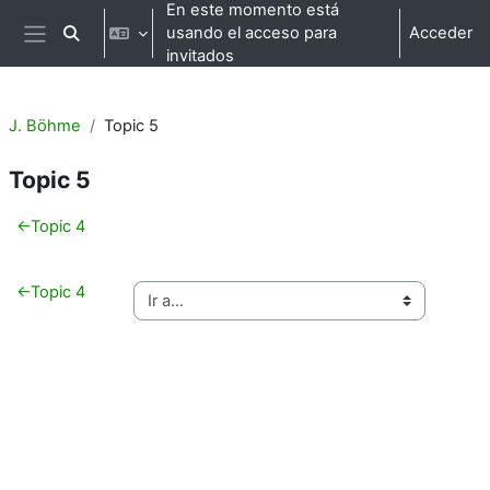
Salta al contenido principal
En este momento está
usando el acceso para
Acceder
Selector de búsqueda de entrada
Panel lateral
invitados
J. Böhme
Topic 5
Topic 5
Perfilado de sección
←
Topic 4
←
Topic 4