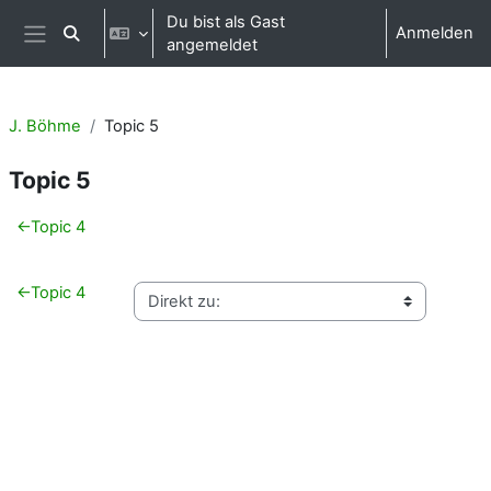
Zum Hauptinhalt
Du bist als Gast
Anmelden
Sucheingabe umschalten
angemeldet
Website-Übersicht
J. Böhme
Topic 5
Topic 5
Abschnittsübersicht
←
Topic 4
←
Topic 4