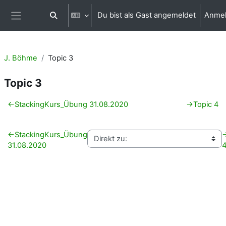
Zum Hauptinhalt
Du bist als Gast angemeldet
Anme
Sucheingabe umschalten
Website-Übersicht
J. Böhme
Topic 3
Topic 3
Abschnittsübersicht
←
StackingKurs_Übung 31.08.2020
→
Topic 4
←
StackingKurs_Übung
31.08.2020