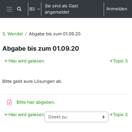
Zum Hauptinhalt
Sie sind als Gast
Anmelden
Sucheingabe umschalten
angemeldet
Website-Übersicht
S. Wendel
Abgabe bis zum 01.09.20
Abgabe bis zum 01.09.20
Abschnittsübersicht
←
Hier wird gelesen
→
Topic 3
Bitte gebt eure Lösungen ab.
Aufgabe
Bitte hier abgeben.
←
Hier wird gelesen
→
Topic 3