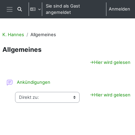
Zum Hauptinhalt
Sie sind als Gast
Anmelden
Sucheingabe umschalten
angemeldet
Website-Übersicht
K. Hannes
Allgemeines
Allgemeines
Abschnittsübersicht
→
Hier wird gelesen
Forum
Ankündigungen
→
Hier wird gelesen