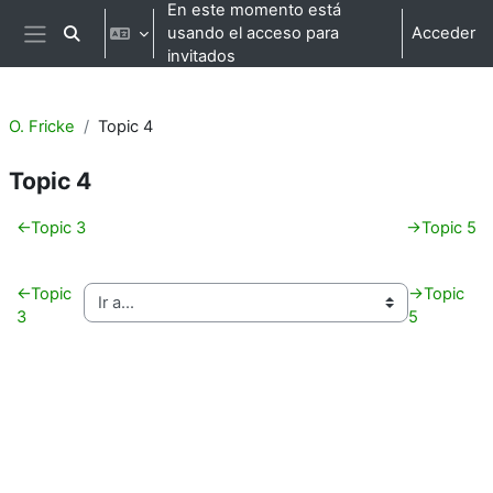
Salta al contenido principal
En este momento está
usando el acceso para
Acceder
Selector de búsqueda de entrada
Panel lateral
invitados
O. Fricke
Topic 4
Topic 4
Perfilado de sección
←
Topic 3
→
Topic 5
←
Topic
→
Topic
3
5