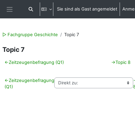
Zum Hauptinhalt
Sie sind als Gast angemeldet
Anme
Sucheingabe umschalten
Website-Übersicht
▻ Fachgruppe Geschichte
Topic 7
Topic 7
Abschnittsübersicht
←
Zeitzeugenbefragung (Q1)
→
Topic 8
←
Zeitzeugenbefragung
(Q1)