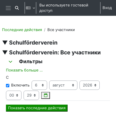
Перейти к основному содержанию
Вы используете гостевой
Вход
Изменить данные поисковой строки
доступ
Боковая панель
Последние действия
Все участники
▼ Schulförderverein
▼ Schulförderverein: Все участники
Фильтры
Фильтры
Фильтры
Показать больше ...
С
С
День
Месяц
Год
Включить
Час
Минута