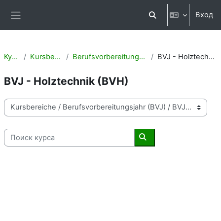
Перейти к основному содержанию
Вход
Изменить данные п
Боковая панель
Курсы
Kursbereiche
Berufsvorbereitungsjahr (BVJ)
BVJ - Holztechnik (BVH)
BVJ - Holztechnik (BVH)
Категории курсов
Поиск курса
Поиск курса