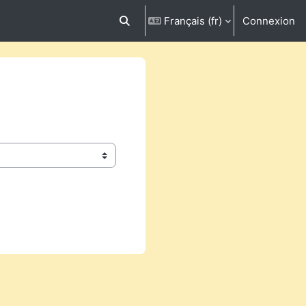
Français ‎(fr)‎
Connexion
Activer/désactiver la saisie de recherc