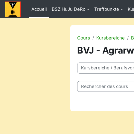
Passer au contenu principal
Accueil
BSZ HuJu DeRo
Treffpunkte
Ku
Cours
Kursbereiche
B
BVJ - Agrarw
Catégories de cours
Rechercher des cours