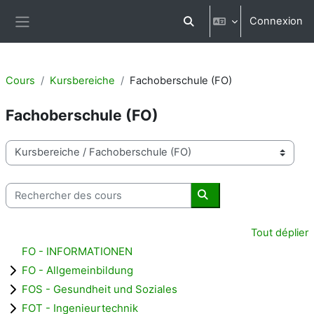
Passer au contenu principal
Connexion
Activer/désactiver la saisi
Panneau latéral
Cours
Kursbereiche
Fachoberschule (FO)
Fachoberschule (FO)
Catégories de cours
Rechercher des cours
Rechercher des cours
Tout déplier
FO - INFORMATIONEN
FO - Allgemeinbildung
FOS - Gesundheit und Soziales
FOT - Ingenieurtechnik