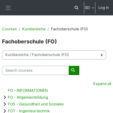
Skip to main content
Log in
Toggle search input
Side panel
Courses
Kursbereiche
Fachoberschule (FO)
Fachoberschule (FO)
Course categories
Search courses
Search courses
Expand all
FO - INFORMATIONEN
FO - Allgemeinbildung
FOS - Gesundheit und Soziales
FOT - Ingenieurtechnik