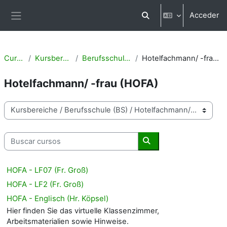
Salta al contenido principal
Acceder
Selector de búsqueda d
Panel lateral
Cursos
Kursbereiche
Berufsschule (BS)
Hotelfachmann/ -frau (HOFA)
Hotelfachmann/ -frau (HOFA)
Categorías
Buscar cursos
Buscar cursos
HOFA - LF07 (Fr. Groß)
HOFA - LF2 (Fr. Groß)
HOFA - Englisch (Hr. Köpsel)
Hier finden Sie das virtuelle Klassenzimmer,
Arbeitsmaterialien sowie Hinweise.