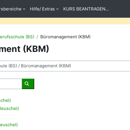
rsbereiche
Hilfe/ Extras
KURS BEANTRAGEN...
erufsschule (BS)
Büromanagement (KBM)
ment (KBM)
Rechercher des cours
schel)
 Reuschel)
Reuschel)