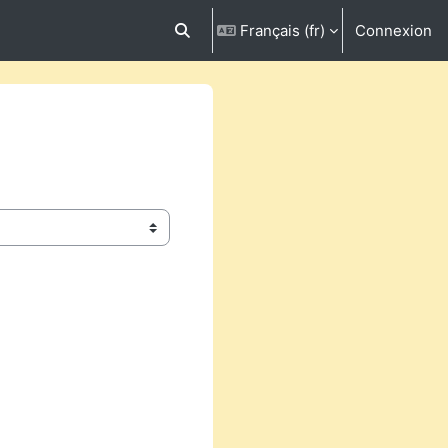
Français ‎(fr)‎
Connexion
Activer/désactiver la saisie de recherc