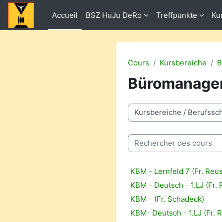
Passer au contenu principal
Accueil
BSZ HuJu DeRo
Treffpunkte
Ku
Cours
Kursbereiche
B
Büromanage
Catégories de cours
Rechercher des cours
KBM - Lernfeld 7 (Fr. Reu
KBM - Deutsch - 1.LJ (Fr.
KBM - (Fr. Schadeck)
KBM- Deutsch - 1.LJ (Fr. 