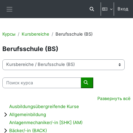
Перейти к основному содержанию
Вход
Изменить данные п
Боковая панель
Курсы
Kursbereiche
Berufsschule (BS)
Berufsschule (BS)
Категории курсов
Поиск курса
Поиск курса
Развернуть всё
Ausbildungsübergreifende Kurse
Allgemeinbildung
Anlagenmechaniker/-in [SHK] (AM)
Bäcker/-in (BACK)