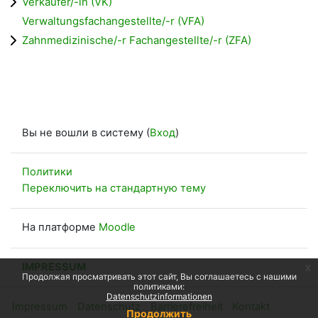
Verkäufer/-in (VK)
Verwaltungsfachangestellte/-r (VFA)
Zahnmedizinische/-r Fachangestellte/-r (ZFA)
Вы не вошли в систему (
Вход
)
Политики
Переключить на стандартную тему
На платформе
Moodle
IMPRESSUM
x
Продолжая просматривать этот сайт, Вы соглашаетесь с нашими
политиками:
Datenschutzinformationen
Impressum
Datenschutz
Barrierefreiheit
Kontakt
Продолжить