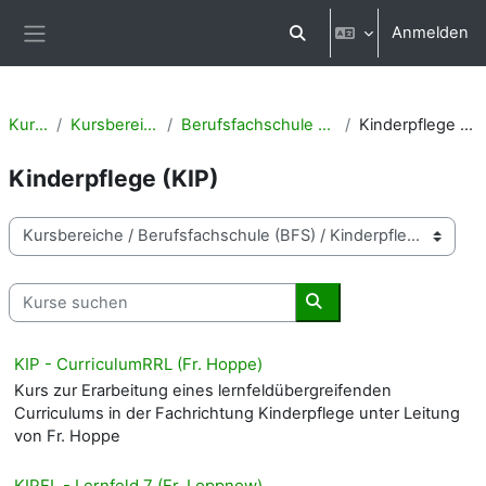
Zum Hauptinhalt
Anmelden
Sucheingabe umschalten
Website-Übersicht
Kurse
Kursbereiche
Berufsfachschule (BFS)
Kinderpflege (KIP)
Kinderpflege (KIP)
Kursbereiche
Kurse suchen
Kurse suchen
KIP - CurriculumRRL (Fr. Hoppe)
Kurs zur Erarbeitung eines lernfeldübergreifenden
Curriculums in der Fachrichtung Kinderpflege unter Leitung
von Fr. Hoppe
KIPFL - Lernfeld 7 (Fr. Loppnow)