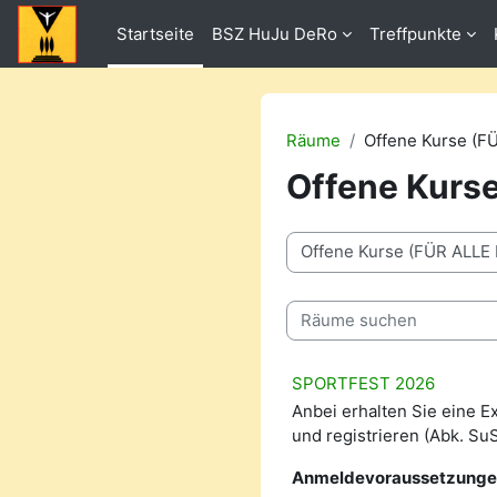
Zum Hauptinhalt
Startseite
BSZ HuJu DeRo
Treffpunkte
Räume
Offene Kurse (
Offene Kur
Raumbereiche
Räume suchen
SPORTFEST 2026
Anbei erhalten Sie eine Ex
und registrieren (Abk. Su
Anmeldevoraussetzung