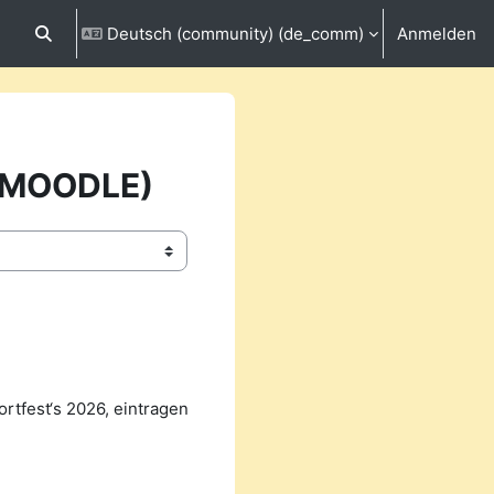
Deutsch (community) ‎(de_comm)‎
Anmelden
Sucheingabe umschalten
Z MOODLE)
ortfest‘s 2026, eintragen