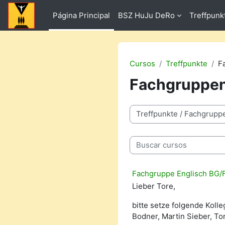
Salta al contenido principal
Página Principal
BSZ HuJu DeRo
Treffpunk
Cursos
Treffpunkte
F
Fachgruppen
Categorías
Buscar cursos
Fachgruppe Englisch BG/
Lieber Tore,
bitte setze folgende Kolle
Bodner, Martin Sieber, To