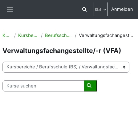
Zum Hauptinhalt
Anmelden
Sucheingabe umschalten
Website-Übersicht
Kurse
Kursbereiche
Berufsschule (BS)
Verwaltungsfachangestellte/-r (VFA)
Verwaltungsfachangestellte/-r (VFA)
Kursbereiche
Kurse suchen
Kurse suchen