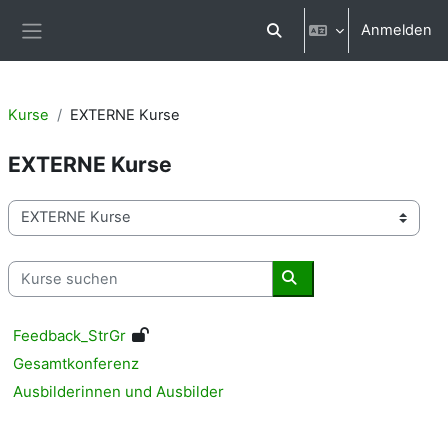
Zum Hauptinhalt
Anmelden
Sucheingabe umschalten
Website-Übersicht
Kurse
EXTERNE Kurse
EXTERNE Kurse
Kursbereiche
Kurse suchen
Kurse suchen
Feedback_StrGr
Gesamtkonferenz
Ausbilderinnen und Ausbilder