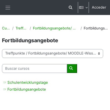
Salta al contenido principal
Acceder
Selector de búsqueda d
Panel lateral
Cursos
Treffpunkte
Fortbildungsangebote/ MOODLE-Wissen
Fortbildungsangebote
Fortbildungsangebote
Categorías
Buscar cursos
Buscar cursos
☞ Schulentwicklungstage
☞ Fortbildungsangebote