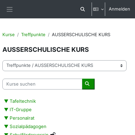
Zum Hauptinhalt
Anmelden
Sucheingabe umschalten
Website-Übersicht
Kurse
Treffpunkte
AUSSERSCHULISCHE KURS
AUSSERSCHULISCHE KURS
Kursbereiche
Kurse suchen
Kurse suchen
▼ Tafeltechnik
▼ IT-Gruppe
▼ Personalrat
▼ Sozialpädagogen
▼ Schulförderverein