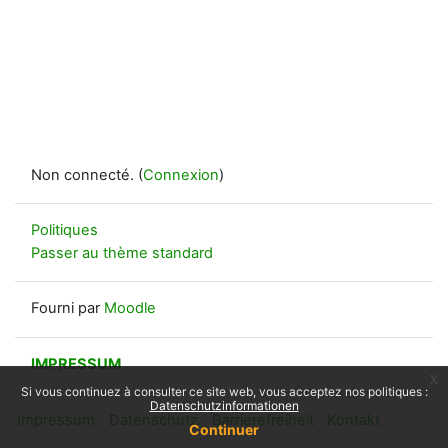
Non connecté. (
Connexion
)
Politiques
Passer au thème standard
Fourni par
Moodle
IMPRESSUM
x
Si vous continuez à consulter ce site web, vous acceptez nos politiques :
Datenschutzinformationen
Impressum
Datenschutz
Barrierefreiheit
Kontakt
Continuer