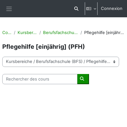
Passer au contenu principal
Connexion
Activer/désactiver la saisi
Panneau latéral
Cours
Kursbereiche
Berufsfachschule (BFS)
Pflegehilfe [einjährig] (PFH)
Pflegehilfe [einjährig] (PFH)
Catégories de cours
Rechercher des cours
Rechercher des cours