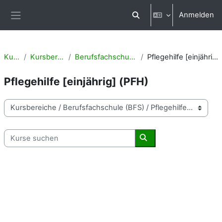
Zum Hauptinhalt
Anmelden
Sucheingabe umschalten
Website-Übersicht
Kurse
Kursbereiche
Berufsfachschule (BFS)
Pflegehilfe [einjährig] (PFH)
Pflegehilfe [einjährig] (PFH)
Kursbereiche
Kurse suchen
Kurse suchen