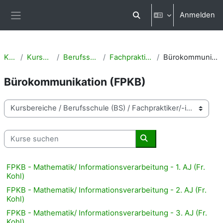
Zum Hauptinhalt
Anmelden
Sucheingabe umschalten
Website-Übersicht
Kurse
Kursbereiche
Berufsschule (BS)
Fachpraktiker/-in (FP)
Bürokommunikation (FPKB)
Bürokommunikation (FPKB)
Kursbereiche
Kurse suchen
Kurse suchen
FPKB - Mathematik/ Informationsverarbeitung - 1. AJ (Fr.
Kohl)
FPKB - Mathematik/ Informationsverarbeitung - 2. AJ (Fr.
Kohl)
FPKB - Mathematik/ Informationsverarbeitung - 3. AJ (Fr.
Kohl)