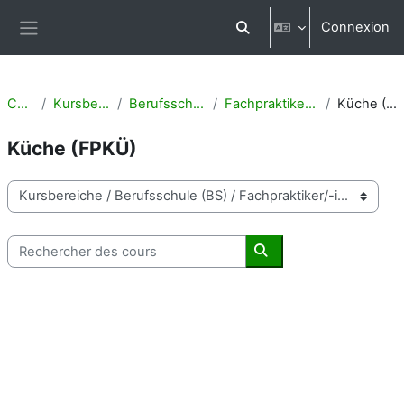
Passer au contenu principal
Connexion
Activer/désactiver la saisi
Panneau latéral
Cours
Kursbereiche
Berufsschule (BS)
Fachpraktiker/-in (FP)
Küche (FPKÜ)
Küche (FPKÜ)
Catégories de cours
Rechercher des cours
Rechercher des cours