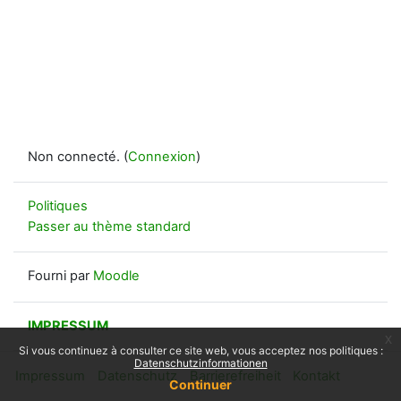
Non connecté. (
Connexion
)
Politiques
Passer au thème standard
Fourni par
Moodle
IMPRESSUM
x
Si vous continuez à consulter ce site web, vous acceptez nos politiques :
Datenschutzinformationen
Impressum
Datenschutz
Barrierefreiheit
Kontakt
Continuer