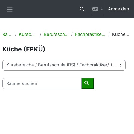
Zum Hauptinhalt
Anmelden
Sucheingabe umschalten
Website-Übersicht
Räume
Kursbereiche
Berufsschule (BS)
Fachpraktiker/-in (FP)
Küche (FPKÜ)
Küche (FPKÜ)
Raumbereiche
Räume suchen
Räume suchen