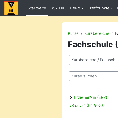
Zum Hauptinhalt
Startseite
BSZ HuJu DeRo
Treffpunkte
Kurse
Kursbereiche
F
Fachschule 
Kursbereiche
Kurse suchen
Erzieher/-in (ERZ)
ERZ- LF1 (Fr. Groß)