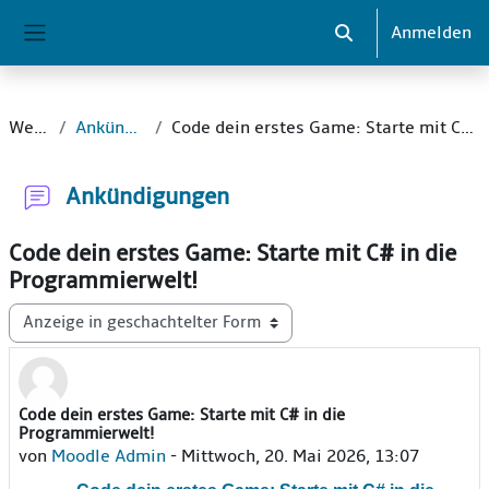
Zum Hauptinhalt
Anmelden
Sucheingabe umsch
Website-Übersicht
Website
Ankündigungen
Code dein erstes Game: Starte mit C# in die Programmierwelt!
Ankündigungen
Code dein erstes Game: Starte mit C# in die
Programmierwelt!
Anzeigemodus
Code dein erstes Game: Starte mit C# in die
Anzahl Antworten: 0
Programmierwelt!
von
Moodle Admin
-
Mittwoch, 20. Mai 2026, 13:07