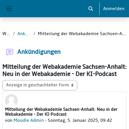
Zum Hauptinhalt
Anmelden
Sucheingabe umsch
Website-Übersicht
Website
Ankündigungen
Mitteilung der Webakademie Sachsen-Anhalt: Neu in der Webakademie - Der KI-Podcast
Ankündigungen
Mitteilung der Webakademie Sachsen-Anhalt:
Neu in der Webakademie - Der KI-Podcast
Anzeigemodus
Mitteilung der Webakademie Sachsen-Anhalt: Neu in der
Anzahl Antworten: 0
Webakademie - Der KI-Podcast
von
Moodle Admin
-
Sonntag, 5. Januar 2025, 09:42