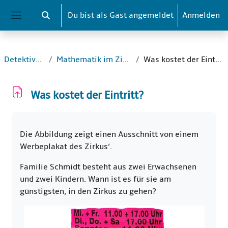
Zum Hauptinhalt
Du bist als Gast angemeldet
Anmelden
Sucheingabe umschalten
Website-Übersicht
Detektive_1
Mathematik im Zirkus
Was kostet der Eintritt?
Was kostet der Eintritt?
Abschlussbedingungen
Die Abbildung zeigt einen Ausschnitt von einem
Werbeplakat des Zirkus‘.
Familie Schmidt besteht aus zwei Erwachsenen
und zwei Kindern. Wann ist es für sie am
günstigsten, in den Zirkus zu gehen?